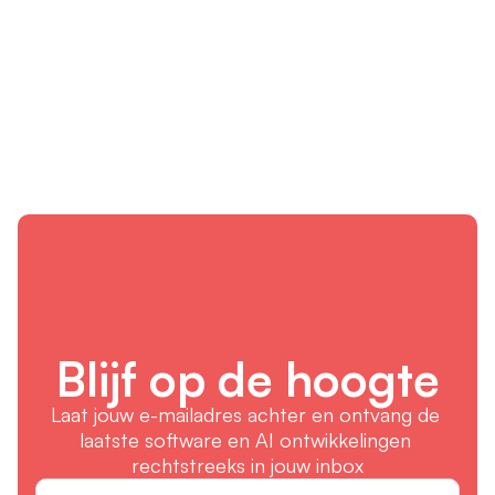
technologie-door-nederlandse-microbedrijven
5. SkillsTown – Waarom is een AI-cursus essentieel voor 
toekomstbestendig werken? 
https://skillstown.com/kennis/waarom-is-een-ai-cursus-
essentieel-voor-toekomstbestendig-werken/
Blijf op de hoogte
Laat jouw e-mailadres achter en ontvang de 
laatste software en AI ontwikkelingen 
rechtstreeks in jouw inbox