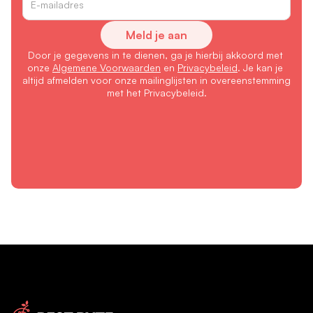
Meld je aan
Door je gegevens in te dienen, ga je hierbij akkoord met 
onze 
Algemene Voorwaarden
 en 
Privacybeleid
. Je kan je 
altijd afmelden voor onze mailinglijsten in overeenstemming 
met het Privacybeleid.